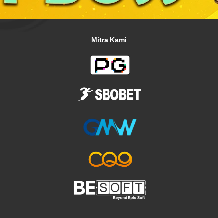
Mitra Kami