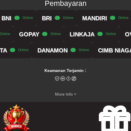
Pembayaran
BNI
BRI
MANDIRI
......
Online
......
Online
......
Online
GOPAY
LINKAJA
O
Online
......
Online
......
Online
TA
DANAMON
CIMB NIAG
......
Online
......
Online
Keamanan Terjamin :
More Info ˅